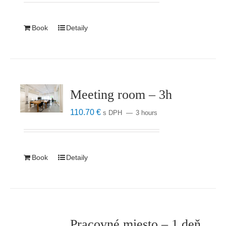
Book
Detaily
Meeting room – 3h
110.70
€
s DPH
3 hours
Book
Detaily
Pracovné miesto – 1 deň