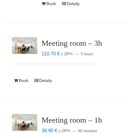
Book
Detaily
Meeting room – 3h
110.70
€
s DPH
3 hours
Book
Detaily
Meeting room – 1h
36.90
€
s DPH
60 minutes