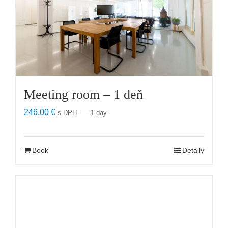
Meeting room – 1 deň
246.00
€
s DPH
1 day
Book
Detaily