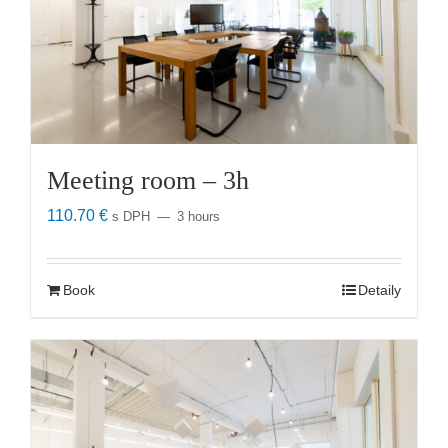
Meeting room – 3h
110.70
€
s DPH
3 hours
Book
Detaily