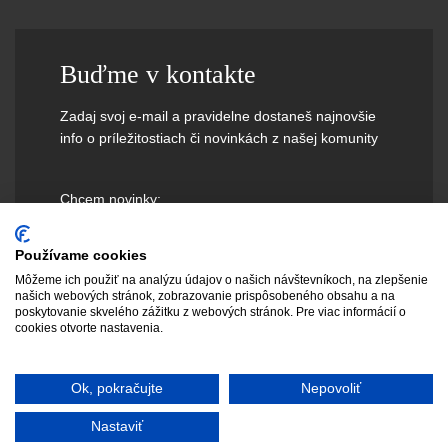
Buďme v kontakte
Zadaj svoj e-mail a pravidelne dostaneš najnovšie
info o príležitostiach či novinkách z našej komunity
Chcem novinky:
Používame cookies
Môžeme ich použiť na analýzu údajov o našich návštevníkoch, na zlepšenie
našich webových stránok, zobrazovanie prispôsobeného obsahu a na
poskytovanie skvelého zážitku z webových stránok. Pre viac informácií o
cookies otvorte nastavenia.
Ok, pokračujte
Nepovoliť
Nastaviť