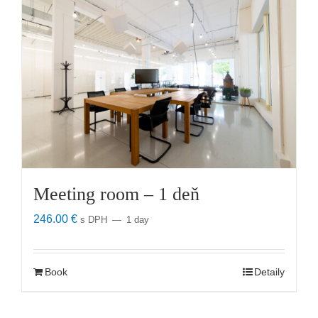
Meeting room – 1 deň
246.00
€
s DPH
1 day
Book
Detaily