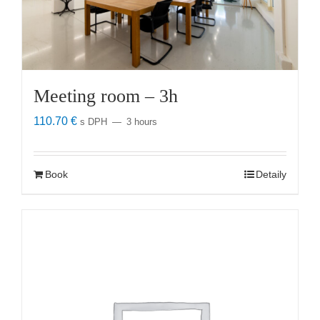
Meeting room – 3h
110.70
€
s DPH
3 hours
Book
Detaily