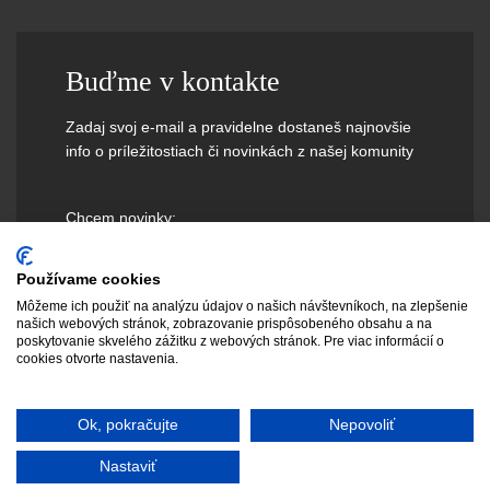
Buďme v kontakte
Zadaj svoj e-mail a pravidelne dostaneš najnovšie
info o príležitostiach či novinkách z našej komunity
Chcem novinky:
Používame cookies
Môžeme ich použiť na analýzu údajov o našich návštevníkoch, na zlepšenie
našich webových stránok, zobrazovanie prispôsobeného obsahu a na
poskytovanie skvelého zážitku z webových stránok. Pre viac informácií o
cookies otvorte nastavenia.
Ok, pokračujte
Nepovoliť
Nastaviť