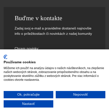
Buďme v kontakte
Zadaj svoj e-mail a pravidelne dostaneš najnovšie
info o príležitostiach či novinkách z našej komunity
Chcem novinky:
Používame cookies
Môžeme ich použiť na analýzu údajov o našich návštevníkoch, na zlepšenie
našich webových stránok, zobrazovanie prispôsobeného obsahu a na
poskytovanie skvelého zážitku z webových stránok. Pre viac informácií o
cookies otvorte nastavenia.
Ok, pokračujte
Nepovoliť
Nastaviť