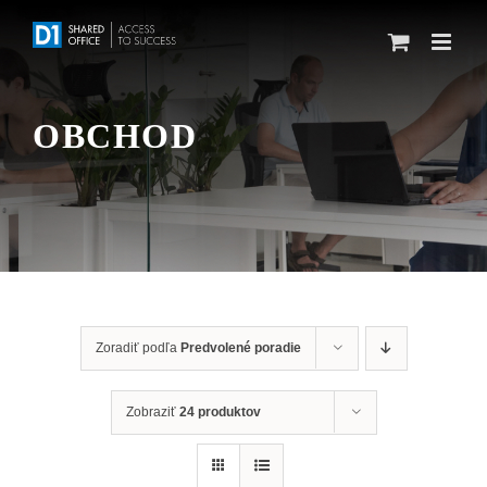
Skip
to
content
OBCHOD
Zoradiť podľa
Predvolené poradie
Zobraziť
24 produktov