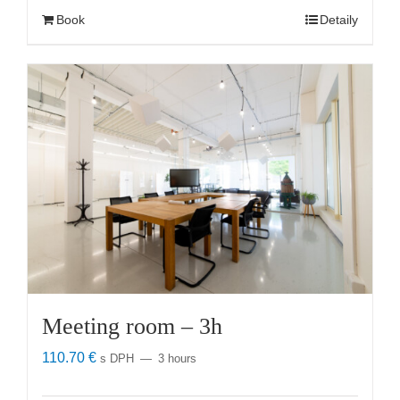
Book
Detaily
Meeting room – 3h
110.70
€
s DPH
3 hours