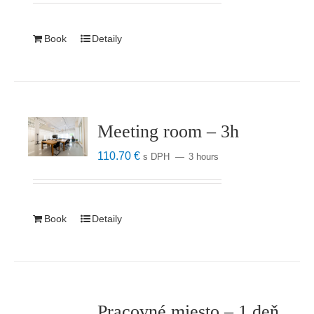
Book
Detaily
Meeting room – 3h
110.70
€
s DPH
3 hours
Book
Detaily
Pracovné miesto – 1 deň