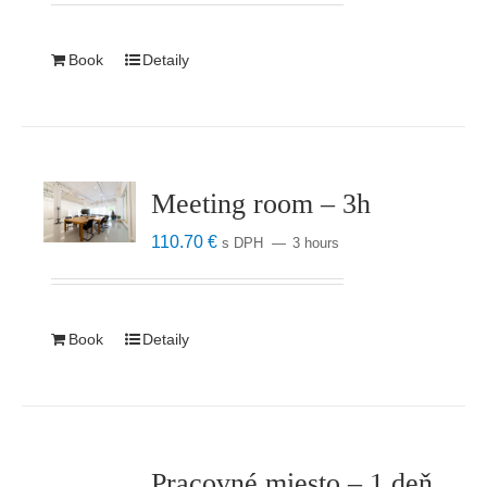
Book
Detaily
Meeting room – 3h
110.70
€
s DPH
3 hours
Book
Detaily
Pracovné miesto – 1 deň