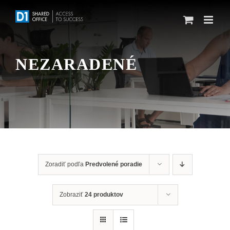
Skip
to
content
NEZARADENÉ
Zoradiť podľa
Predvolené poradie
Zobraziť
24 produktov