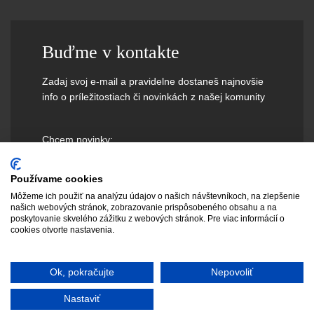
Buďme v kontakte
Zadaj svoj e-mail a pravidelne dostaneš najnovšie
info o príležitostiach či novinkách z našej komunity
Chcem novinky:
Používame cookies
Môžeme ich použiť na analýzu údajov o našich návštevníkoch, na zlepšenie
našich webových stránok, zobrazovanie prispôsobeného obsahu a na
poskytovanie skvelého zážitku z webových stránok. Pre viac informácií o
cookies otvorte nastavenia.
Ok, pokračujte
Nepovoliť
Nastaviť