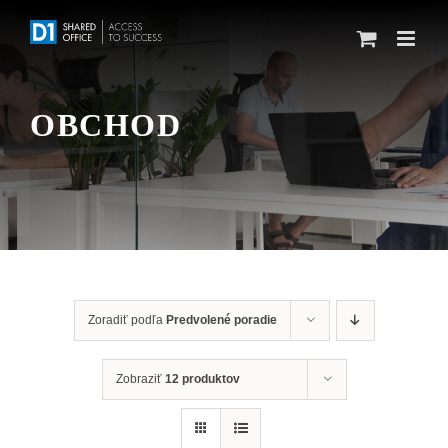
Skip
to
content
OBCHOD
Zoradiť podľa
Predvolené poradie
Zobraziť
12 produktov