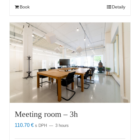
Book
Detaily
Meeting room – 3h
110.70
€
s DPH
3 hours