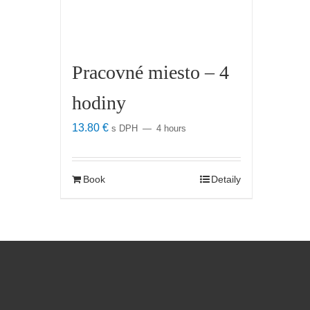
Pracovné miesto – 4
hodiny
13.80
€
s DPH
4 hours
Book
Detaily