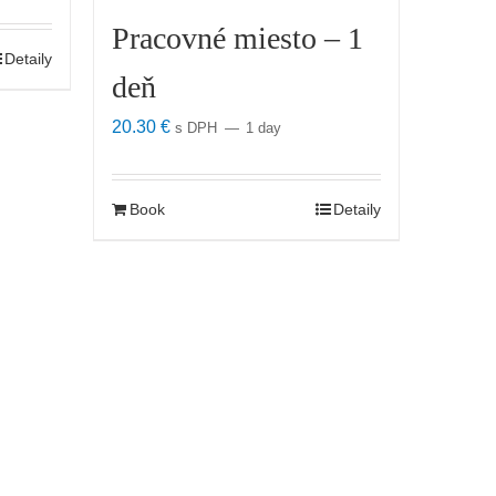
Pracovné miesto – 1
Detaily
deň
20.30
€
s DPH
1 day
Book
Detaily