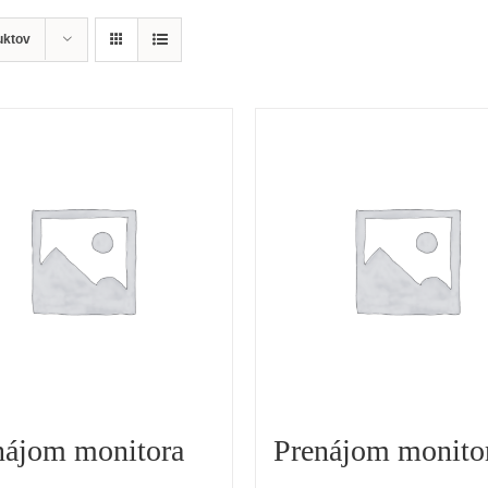
uktov
nájom monitora
Prenájom monito