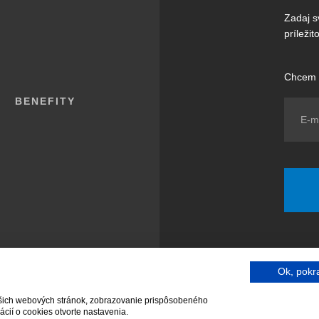
Zadaj s
príleži
Chcem 
BENEFITY
Ok, pokr
ašich webových stránok, zobrazovanie prispôsobeného
cií o cookies otvorte nastavenia.