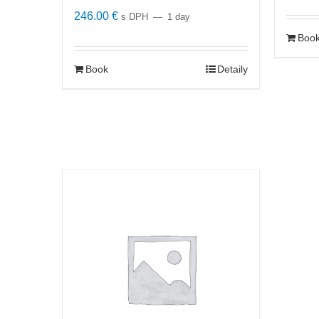
246.00
€
s DPH
1 day
Boo
Book
Detaily