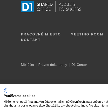
PRACOVNÉ MIESTO
MEETING ROOM
KONTAKT
Môj účet
Právne dokumenty
D1 Center
© 2019 |
D1 Center
Používame cookies
Môžeme ich použiť na analýzu údajov o našich návštevníkoch, na zlepšenie n
obsahu a na poskytovanie skvelého zážitku z webových stránok. Pre viac informá