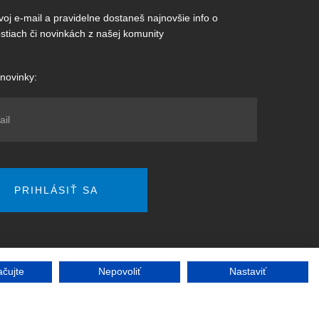
voj e-mail a pravidelne dostaneš najnovšie info o
tostiach či novinkách z našej komunity
novinky:
ačujte
Nepovoliť
Nastaviť