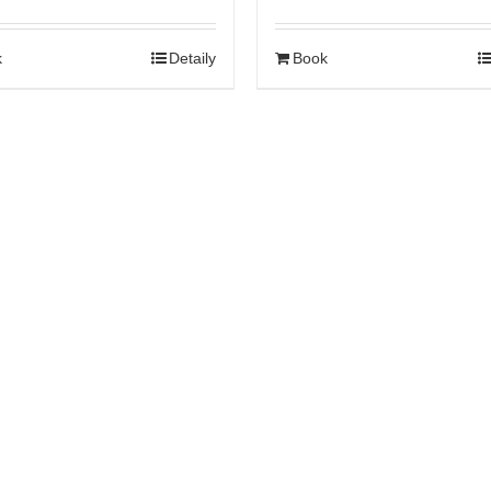
k
Detaily
Book