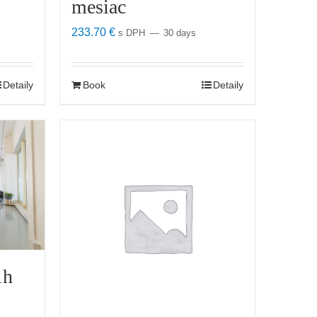
mesiac
233.70
€
s DPH
30 days
Detaily
Book
Detaily
1h