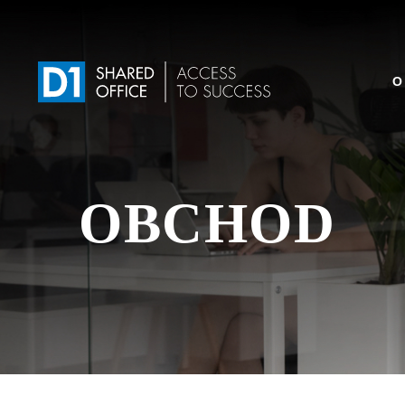
Skip
to
content
O
OBCHOD