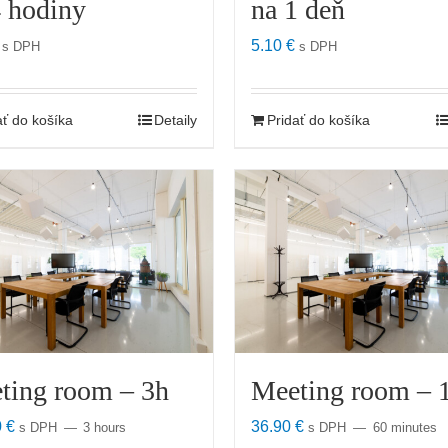
4 hodiny
na 1 deň
5.10
€
s DPH
s DPH
ať do košíka
Detaily
Pridať do košíka
ting room – 3h
Meeting room – 
0
€
36.90
€
s DPH
3 hours
s DPH
60 minutes