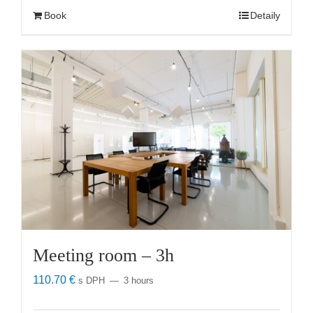
Book
Detaily
Meeting room – 3h
110.70
€
s DPH
3 hours