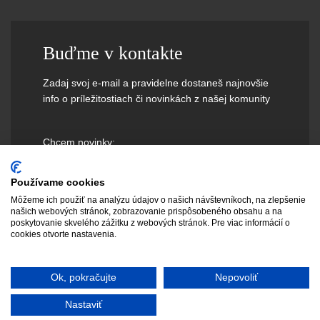
Buďme v kontakte
Zadaj svoj e-mail a pravidelne dostaneš najnovšie
info o príležitostiach či novinkách z našej komunity
Chcem novinky:
Používame cookies
Môžeme ich použiť na analýzu údajov o našich návštevníkoch, na zlepšenie
našich webových stránok, zobrazovanie prispôsobeného obsahu a na
poskytovanie skvelého zážitku z webových stránok. Pre viac informácií o
cookies otvorte nastavenia.
Ok, pokračujte
Nepovoliť
Nastaviť