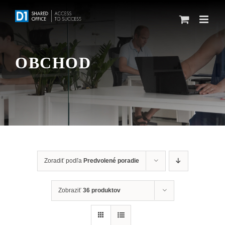
Skip
to
content
OBCHOD
Zoradiť podľa
Predvolené poradie
Zobraziť
36 produktov